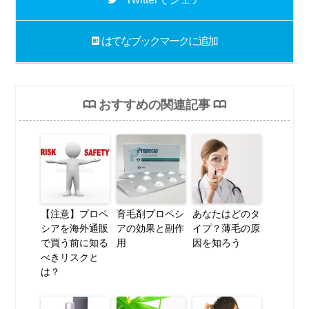
はてなブックマーク
に追加
おすすめの関連記事
【注意】プロペ
育毛剤プロペシ
あなたはどのタ
シアを海外通販
アの効果と副作
イプ？薄毛の原
で買う前に知る
用
因を知ろう
べきリスクと
は？