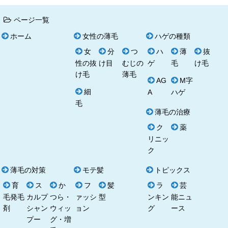
ページ一覧
ホーム
女性の薄毛
ハゲの種類
女
分
つ
ハ
薄
抜
性の抜
け目
むじの
ゲ
毛
け毛
け毛
薄毛
AG
M字
細
A
ハゲ
毛
薄毛の治療
ク
薬
リニッ
ク
薄毛の対策
モテ髪
トピックス
育
ス
か
フ
髪
ラ
芸
毛発毛
カルプ
つら・
ァッシ
型
ンキン
能ニュ
剤
シャン
ウィッ
ョン
グ
ース
プー
グ・増