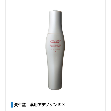
資生堂 薬用アデノゲンＥＸ