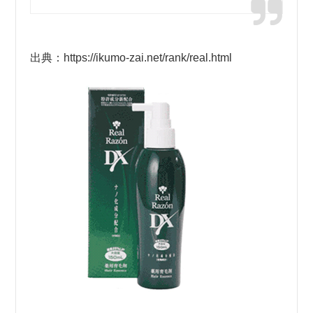
出典：https://ikumo-zai.net/rank/real.html