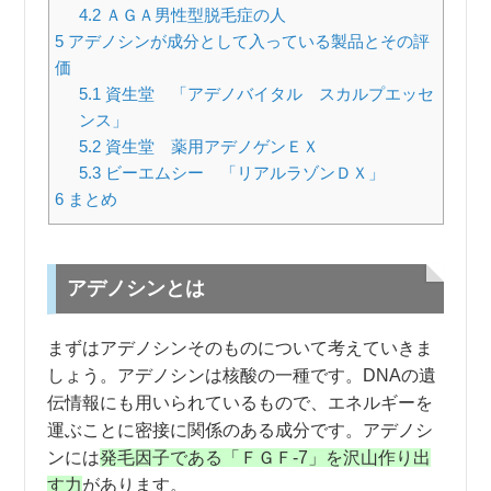
4.2
ＡＧＡ男性型脱毛症の人
5
アデノシンが成分として入っている製品とその評
価
5.1
資生堂 「アデノバイタル スカルプエッセ
ンス」
5.2
資生堂 薬用アデノゲンＥＸ
5.3
ビーエムシー 「リアルラゾンＤＸ」
6
まとめ
アデノシンとは
まずはアデノシンそのものについて考えていきま
しょう。アデノシンは核酸の一種です。DNAの遺
伝情報にも用いられているもので、エネルギーを
運ぶことに密接に関係のある成分です。アデノシ
ンには
発毛因子である「ＦＧＦ-7」を沢山作り出
す力
があります。