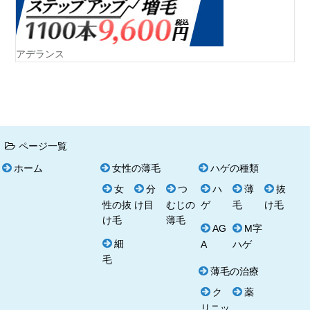
アデランス
ページ一覧
ホーム
女性の薄毛
ハゲの種類
女
分
つ
ハ
薄
抜
性の抜
け目
むじの
ゲ
毛
け毛
け毛
薄毛
AG
M字
細
A
ハゲ
毛
薄毛の治療
ク
薬
リニッ