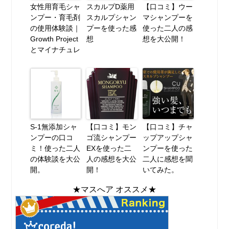
女性用育毛シャ
スカルプD薬用
【口コミ】ウー
ンプー・育毛剤
スカルプシャン
マシャンプーを
の使用体験談｜
プーを使った感
使った二人の感
Growth Project
想
想を大公開！
とマイナチュレ
S-1無添加シャ
【口コミ】モン
【口コミ】チャ
ンプーの口コ
ゴ流シャンプー
ップアップシャ
ミ！使った二人
EXを使った二
ンプーを使った
の体験談を大公
人の感想を大公
二人に感想を聞
開。
開！
いてみた。
★マスへア オススメ★