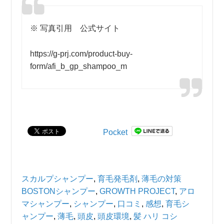
※ 写真引用 公式サイト
https://g-prj.com/product-buy-
form/afi_b_gp_shampoo_m
Pocket
スカルプシャンプー
,
育毛発毛剤
,
薄毛の対策
BOSTONシャンプー
,
GROWTH PROJECT
,
アロ
マシャンプー
,
シャンプー
,
口コミ
,
感想
,
育毛シ
ャンプー
,
薄毛
,
頭皮
,
頭皮環境
,
髪 ハリ コシ