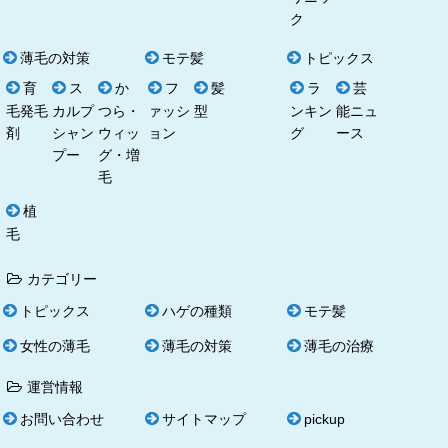
ク
薄毛の対策
モテ髪
トピックス
育
ス
か
フ
髪
ラ
芸
毛発毛
カルプ
つら・
ァッシ
型
ンキン
能ニュ
剤
シャン
ウィッ
ョン
グ
ース
プー
グ・増
毛
植
毛
カテゴリー
トピックス
ハゲの種類
モテ髪
女性の薄毛
薄毛の対策
薄毛の治療
運営情報
お問い合わせ
サイトマップ
pickup