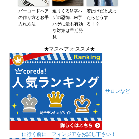
バーコードヘア
迫りくるM字ハ
若はげだと思っ
の作り方とお手
ゲの恐怖…M字
たらどうす
入れ方法
ハゲに最も有効
る！？
な対策は早期発
見
★マスへア オススメ★
サロンなど
に行く前に！フィンジアをお試し下さい！