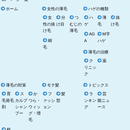
ホーム
女性の薄毛
ハゲの種類
女
分
つ
ハ
薄
抜
性の抜
け目
むじの
ゲ
毛
け毛
け毛
薄毛
AG
M字
細
A
ハゲ
毛
薄毛の治療
ク
薬
リニッ
ク
薄毛の対策
モテ髪
トピックス
育
ス
か
フ
髪
ラ
芸
毛発毛
カルプ
つら・
ァッシ
型
ンキン
能ニュ
剤
シャン
ウィッ
ョン
グ
ース
プー
グ・増
毛
植