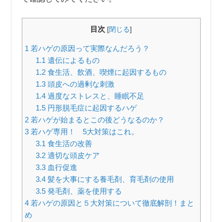
目次
[
閉じる
]
1
若ハゲの原因って実際なんだろう？
1.1
遺伝によるもの
1.2
食生活、飲酒、喫煙に起因するもの
1.3
頭皮への過剰な刺激
1.4
過度なストレスと、睡眠不足
1.5
円形脱毛症に起因するハゲ
2
若ハゲが始まるとこの後どうなるのか？
3
若ハゲ専用！ 5大対策はこれ。
3.1
食生活の改善
3.2
適切な頭皮ケア
3.3
血行促進
3.4
髪を大事にする養毛剤、育毛剤の使用
3.5
発毛剤、薬を使用する
4
若ハゲの原因と５大対策について徹底解剖！まと
め